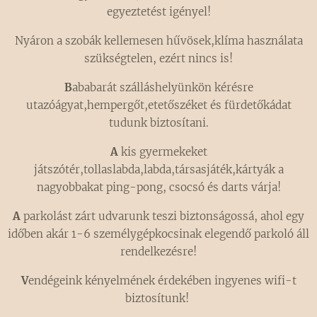
egyeztetést igényel!
Nyáron a szobák kellemesen hűvösek,klíma használata
szükségtelen, ezért nincs is!
B
ababarát szálláshelyünkön kérésre
utazóágyat,hempergőt,etetőszéket és fürdetőkádat
tudunk biztosítani.
A
kis gyermekeket
játszótér,tollaslabda,labda,társasjáték,kártyák a
nagyobbakat ping-pong, csocsó és darts várja!
A
parkolást zárt udvarunk teszi biztonságossá, ahol egy
időben akár 1-6 személygépkocsinak elegendő parkoló áll
rendelkezésre!
V
endégeink kényelmének érdekében ingyenes wifi-t
biztosítunk!