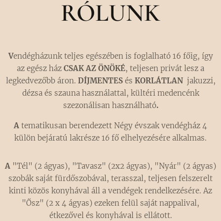
RÓLUNK
V
endégházunk teljes egészében is foglalható 16 főig, így
az egész ház
CSAK AZ ÖNÖKÉ
, teljesen privát lesz a
legkedvezőbb áron.
DÍJMENTES
és
KORLÁTLAN
jakuzzi,
dézsa és szauna használattal, kültéri
medencénk
szezonálisan használható
.
A
tematikusan berendezett Négy évszak vendégház 4
külön bejáratú lakrésze 1
6
fő elhelyezésére alkalmas.
A
"Tél" (2 ágyas), "Tavasz" (2x2 ágyas), "Nyár" (2 ágyas)
szobák saját fürdőszobával, terasszal, teljesen felszerelt
kinti közös konyhával áll a vendégek rendelkezésére. Az
"Ősz" (2 x 4 ágyas) ezeken felül saját nappalival,
étkezővel és konyhával is ellátott.