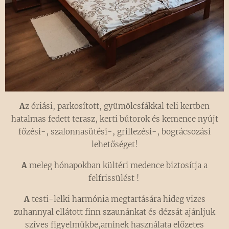
A
z óriási, parkosított, gyümölcsfákkal teli kertben
hatalmas fedett terasz, kerti bútorok és kemence nyújt
főzési-, szalonnasütési-, grillezési-, bográcsozási
lehetőséget!
A
meleg hónapokban kültéri medence biztosítja a
felfrissülést !
A
testi-lelki harmónia megtartására hideg vizes
zuhannyal ellátott finn szaunánkat és dézsát ajánljuk
szíves figyelmükbe,aminek használata előzetes