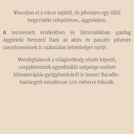
V
onuljon el a város zajától, és pihenjen egy idilli
hegyvidéki településen, Aggteleken.
A
természeti értékekben és látnivalókban gazdag
Aggteleki Nemzeti Park az aktív és passzív pihenés
szerelmeseinek is számtalan lehetőséget nyújt.
V
endégházunk a világörökség részét képező,
cseppköveinek egyedülálló szépsége mellett
klímaterápiás gyógyhatásáról is ismert Baradla-
barlangtól mindössze 500 méterre fekszik.